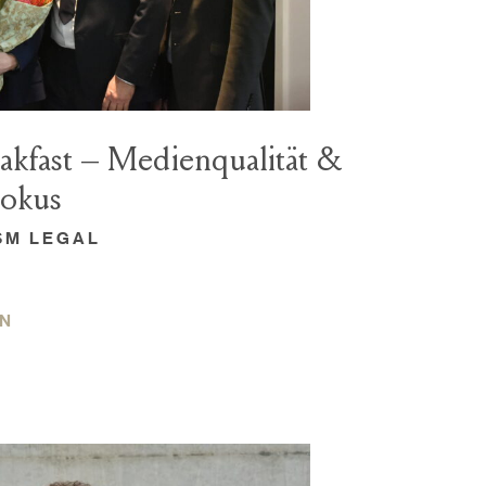
kfast – Medienqualität &
Fokus
MSM LEGAL
EN