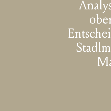
Analys
ober
Entsche
Stadl
Ma