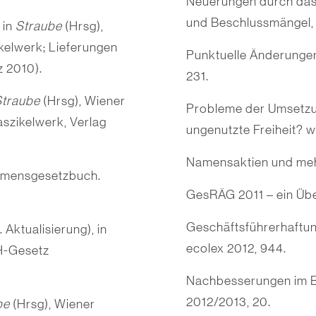
Neuerungen durch das
und Beschluss­mängel,
 in
Straube
(Hrsg),
elwerk; Lieferungen
Punktuelle Änderunge
z 2010).
231.
Straube
(Hrsg), Wiener
Probleme der Umsetzun
zikelwerk, Verlag
ungenutzte Freiheit? w
Namensaktien und meh
hmensgesetzbuch.
GesRÄG 2011 – ein Übe
Geschäftsführerhaftun
ktualisierung), in
ecolex 2012, 944.
H-Gesetz
Nachbesserungen im B
2012/2013, 20.
be
(Hrsg), Wiener