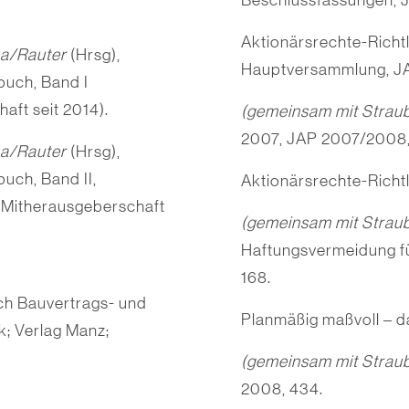
Beschlussfassungen, 
Aktionärsrechte-Richt
ka/Rauter
(Hrsg),
Hauptversammlung, J
uch, Band I
aft seit 2014).
(gemeinsam mit Strau
2007, JAP 2007/2008,
ka/Rauter
(Hrsg),
ch, Band II,
Aktionärsrechte-Richtl
 Mitherausgeberschaft
(gemeinsam mit Strau
Haftungs­ver­meidung
168.
ch Bauvertrags- und
Planmäßig maßvoll – 
k; Verlag Manz;
(gemeinsam mit Strau
2008, 434.