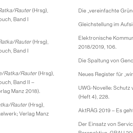
Ratka/Rauter
(Hrsg),
Die „vereinfachte Grü
uch, Band I
Gleichstellung im Aufs
Elektronische Kommuni
Ratka/Rauter
(Hrsg),
2018/2019, 106.
uch, Band I
Die Spaltung von Geno
e/Ratka/Rauter
(Hrsg),
Neues Register für „wi
ch, Band II –
UWG-Novelle: Schutz 
erlag Manz 2018).
(Heft 4), 228.
tka/Rauter
(Hrsg),
AktRÄG 2019 – Es geht
lwerk; Verlag Manz
Der Einsatz von Servic