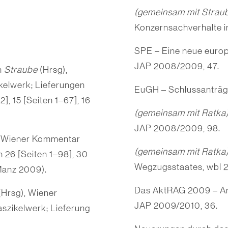
(gemeinsam mit Strau
Konzernsachverhalte 
SPE – Eine neue europ
JAP 2008/2009, 47.
n
Straube
(Hrsg),
elwerk; Lieferungen
EuGH – Schlussanträge
2], 15 [Seiten 1–67], 16
(gemeinsam mit Ratka
JAP 2008/2009, 98.
, Wiener Kommentar
(gemeinsam mit Ratka
 26 [Seiten 1–98], 30
Wegzugsstaates, wbl 2
 Manz 2009).
Das AktRÄG 2009 – Än
(Hrsg), Wiener
JAP 2009/2010, 36.
zikelwerk; Lieferung