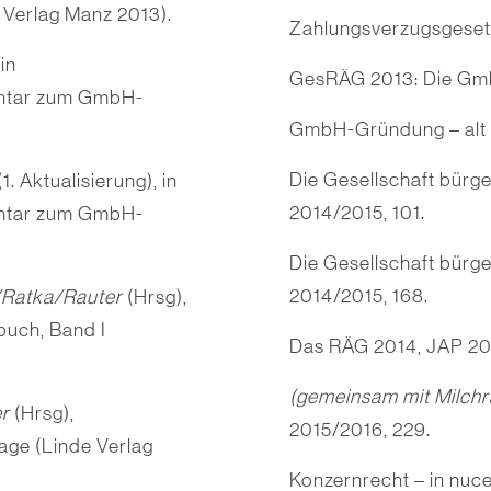
Verlag Manz 2013).
Zahlungsverzugsgeset
in
GesRÄG 2013: Die Gmb
ntar zum GmbH-
GmbH-Gründung – alt u
Die Gesellschaft bürge
 Aktualisierung), in
2014/2015, 101.
ntar zum GmbH-
Die Gesellschaft bürge
2014/2015, 168.
/Ratka/Rauter
(Hrsg),
uch, Band I
Das RÄG 2014, JAP 20
(gemeinsam mit Milch
er
(Hrsg),
2015/2016, 229.
age (Linde Verlag
Konzernrecht – in nuc