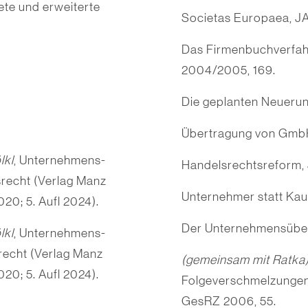
ete und erweiterte
Societas Europaea, J
Das Firmenbuchverfah
2004/2005, 169.
Die geplanten Neueru
Übertragung von GmbH
lkl
, Unternehmens-
Handelsrechtsreform,
srecht (Verlag Manz
Unternehmer statt Ka
020; 5. Aufl 2024).
Der Unternehmensübe
lkl
, Unternehmens-
srecht (Verlag Manz
(gemeinsam mit Ratka
020; 5. Aufl 2024).
Folgeverschmelzungen 
GesRZ 2006, 55.