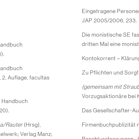
Eingetragene Personen
JAP 2005/2006, 233.
Die monistische SE fa
dritten Mal eine monis
Handbuch
).
Kontokorrent – Klärun
Handbuch
Zu Pflichten und Sorgf
2. Auflage, facultas
(gemeinsam mit Strau
Vorzugsaktionäre bei 
, Handbuch
20).
Das Gesellschafter-Au
ka/Rauter
(Hrsg),
Firmenbuchpublizität 
lwerk; Verlag Manz;