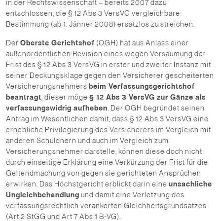
in der Rechtswissenschaft – bereits 2007 dazu
entschlossen, die § 12 Abs 3 VersVG vergleichbare
Bestimmung (ab 1. Jänner 2008) ersatzlos zu streichen.
Der
Oberste Gerichtshof
(OGH) hat aus Anlass einer
außenordentlichen Revision eines wegen Versäumung der
Frist des § 12 Abs 3 VersVG in erster und zweiter Instanz mit
seiner Deckungsklage gegen den Versicherer gescheiterten
Versicherungsnehmers
beim Verfassungsgerichtshof
beantragt
, dieser möge
§ 12 Abs 3 VersVG zur Gänze als
verfassungswidrig aufheben
. Der OGH begründet seinen
Antrag im Wesentlichen damit, dass § 12 Abs 3 VersVG eine
erhebliche Privilegierung des Versicherers im Vergleich mit
anderen Schuldnern und auch im Vergleich zum
Versicherungsnehmer darstelle, können diese doch nicht
durch einseitige Erklärung eine Verkürzung der Frist für die
Geltendmachung von gegen sie gerichteten Ansprüchen
erwirken. Das Höchstgericht erblickt darin eine
unsachliche
Ungleichbehandlung
und damit eine Verletzung des
verfassungsrechtlich verankerten Gleichheitsgrundsatzes
(Art 2 StGG und Art 7 Abs 1 B-VG).