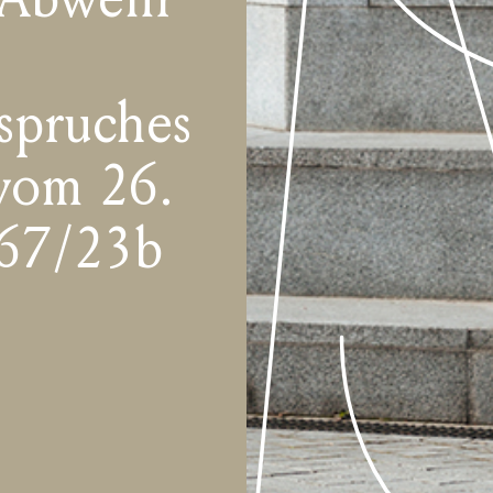
spruches
vom 26.
 67/23b