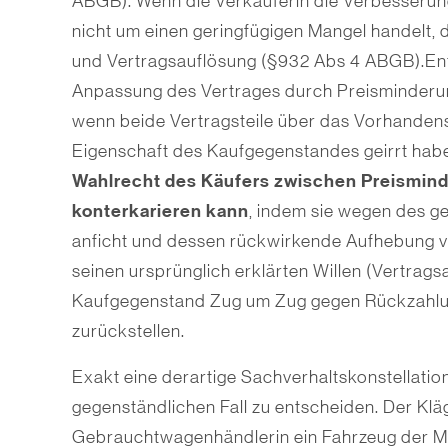
ABGB). Wenn die Verkäuferin die Verbesserung
nicht um einen geringfügigen Mangel handelt,
und Vertragsauflösung (§932 Abs 4 ABGB).Ents
Anpassung des Vertrages durch Preisminderung
wenn beide Vertragsteile über das Vorhanden
Eigenschaft des Kaufgegenstandes geirrt hab
Wahlrecht des Käufers zwischen Preismin
konterkarieren kann
, indem sie wegen des g
anficht und dessen rückwirkende Aufhebung v
seinen ursprünglich erklärten Willen (Vertra
Kaufgegenstand Zug um Zug gegen Rückzahlun
zurückstellen.
Exakt eine derartige Sachverhaltskonstellatio
gegenständlichen Fall zu entscheiden. Der Klä
Gebrauchtwagenhändlerin ein Fahrzeug der M