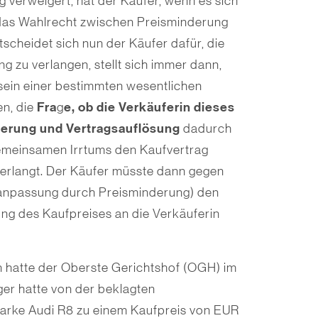
 verweigert, hat der Käufer, wenn es sich
 das Wahlrecht zwischen Preisminderung
cheidet sich nun der Käufer dafür, die
 zu verlangen, stellt sich immer dann,
sein einer bestimmten wesentlichen
Fra
e, ob die Verkäuferin dieses
en, die
g
derung und Vertragsauflösung
dadurch
emeinsamen Irrtums den Kaufvertrag
erlangt. Der Käufer müsste dann gegen
gsanpassung durch Preisminderung) den
g des Kaufpreises an die Verkäuferin
n hatte der Oberste Gerichtshof (OGH) im
ger hatte von der beklagten
arke Audi R8 zu einem Kaufpreis von EUR