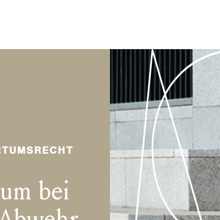
RRTUMSRECHT
tum bei
: Abwehr