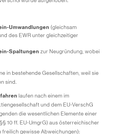
U-VerschG wurde aufgehoben.
rein-Umwandlungen
(gleichsam
und des EWR unter gleichzeitiger
ein-Spaltungen
zur Neugründung, wobei
e in bestehende Gesellschaften, weil sie
en sind.
fahren
laufen nach einem im
ktiengesellschaft und dem EU-VerschG
lgenden die wesentlichen Elemente einer
 10 ff. EU-UmgrG) aus österreichischer
n freilich gewisse Abweichungen):