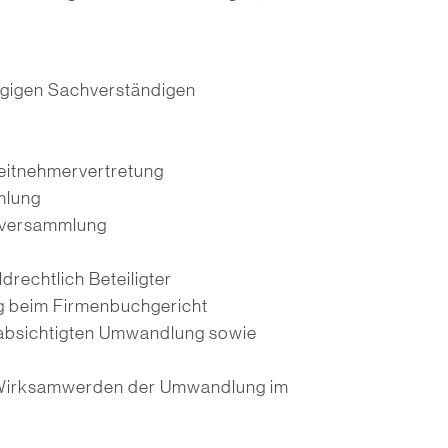
gigen Sachverständigen
beitnehmervertretung
mlung
rversammlung
rechtlich Beteiligter
 beim Firmenbuchgericht
eabsichtigten Umwandlung sowie
h Wirksamwerden der Umwandlung im