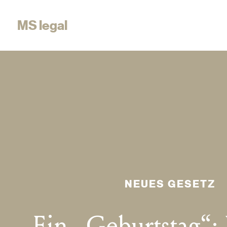
MS legal
NEUES GESETZ
Ein „Geburtstag“: