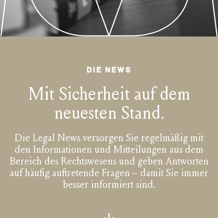
DIE NEWS
Mit Sicherheit auf dem
neuesten Stand.
Die Legal News versorgen Sie regelmäßig mit
den Informationen und Mitteilungen aus dem
Bereich des Rechtswesens und geben Antworten
auf häufig auftretende Fragen – damit Sie immer
besser informiert sind.