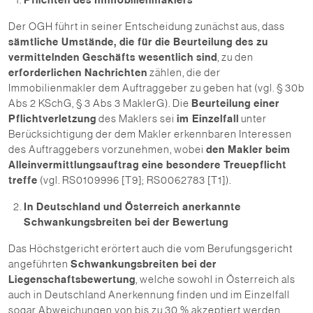
Pflichten des Immobilienmaklers
Der OGH führt in seiner Entscheidung zunächst aus, dass
sämtliche Umstände, die für die Beurteilung des zu
vermittelnden Geschäfts wesentlich sind
, zu den
erforderlichen Nachrichten
zählen, die der
Immobilienmakler dem Auftraggeber zu geben hat (vgl. § 30b
Abs 2 KSchG, § 3 Abs 3 MaklerG). Die
Beurteilung einer
Pflichtverletzung
des Maklers sei
im Einzelfall
unter
Berücksichtigung der dem Makler erkennbaren Interessen
des Auftraggebers vorzunehmen, wobei
den Makler beim
Alleinvermittlungsauftrag eine besondere Treuepflicht
treffe
(vgl. RS0109996 [T9]; RS0062783 [T1]).
In Deutschland und Österreich anerkannte
Schwankungsbreiten bei der Bewertung
Das Höchstgericht erörtert auch die vom Berufungsgericht
angeführten
Schwankungsbreiten bei der
Liegenschaftsbewertung
, welche sowohl in Österreich als
auch in Deutschland Anerkennung finden und im Einzelfall
sogar Abweichungen von bis zu 30 % akzeptiert werden.