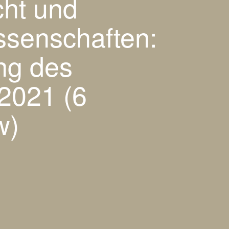
cht und
senschaften:
ng des
2021 (6
w)