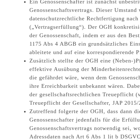
Ein Genossenschafter ist zunächst unbestri
Genossenschaftsvertrags. Dieser Umstand w
datenschutzrechtliche Rechtfertigung nac
(„Vertragserfüllung“).
Der OGH konkretisier
der Genossenschaft, indem er aus den Bes
1175 Abs 4 ABGB ein grundsätzliches Eins
ableitete und auf eine korrespondierende P
Zusätzlich stellte der OGH eine (Neben-)Pf
effektive Ausübung der Minderheitenrechte
die gefährdet wäre, wenn dem Genossensch
ihre Erreichbarkeit unbekannt wären. Dab
der
gesellschaftsrechtlichen Treuepflicht
(v
Treuepflicht der Gesellschafter, JAP 2015/
Zutreffend folgerte der OGH, dass dann di
Genossenschafter jedenfalls für die Erfül
Genossenschaftsvertrags notwendig sei, w
Adressdaten nach Art 6 Abs 1 lit b DSGVO 