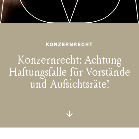
KONZERNRECHT
Konzernrecht: Achtung
Haftungsfalle für Vorstände
und Aufsichtsräte!